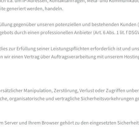
 sich v.a. um IP-Adressen, Kontaktanfragen, Meta- und Kommunikat
ite generiert werden, handeln.
üllung gegenüber unseren potenziellen und bestehenden Kunden (Art
ebots durch einen professionellen Anbieter (Art. 6 Abs. 1 lit. f DSG
dies zur Erfüllung seiner Leistungspflichten erforderlich ist und 
 wir einen Vertrag über Auftragsverarbeitung mit unserem Hosting
orsätzlicher Manipulation, Zerstörung, Verlust oder Zugriffen unb
ische, organisatorische und vertragliche Sicherheitsvorkehrungen 
em Server und Ihrem Browser gehört zu den eingesetzten Sicherh