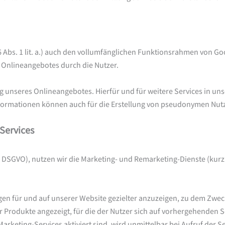
 Abs. 1 lit. a.) auch den vollumfänglichen Funktionsrahmen von Goo
 Onlineangebotes durch die Nutzer.
g unseres Onlineangebotes. Hierfür und für weitere Services in un
nformationen können auch für die Erstellung von pseudonymen Nu
Services
t. a. DSGVO), nutzen wir die Marketing- und Remarketing-Dienste (ku
n für und auf unserer Website gezielter anzuzeigen, zu dem Zwecke
ür Produkte angezeigt, für die der Nutzer sich auf vorhergehenden S
keting-Services aktiviert sind, wird unmittelbar bei Aufruf der S