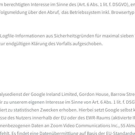
 berechtigten Interesse im Sinne des (Art. 6 Abs. 1 lit. f. DSGVO), 
lgsmeldung über den Abruf, das Betriebssystem inkl. Browsertyp u
 Logfile-Informationen aus Sicherheitsgründen für maximal sieben
ur endgültigen Klärung des Vorfalls aufgeschoben.
lysedienst der Google Ireland Limited, Gordon House, Barrow Stree
 zu unserem eigenen Interesse im Sinne von Art. 6 Abs. 1 lit. f. DSG
rt zu statistischen Zwecken erhoben. Hierbei setzt Google selbst 
esse des Nutzers innerhalb der EU oder des EWR-Raums (aktivierte 
nenbezogenen Daten an Zoom Video Communications Inc., 55 Almaden
lt. Es findet eine Datenübermittlung auf Basis der EU-Standardver