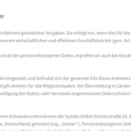
er
m Rahmen gesetzlicher Vorgaben. Sie erfolgt nur, wenn dies für die 
nserem wirtschaftlichen und effektiven Geschäftsbetrieb (gem. Art. 6
Schutz der personenbezogenen Daten, ergreifen wir auch bei Einsa
l eingesetzt, und befindet sich der genannte Sitz dieses Anbieters i
gilt ohnehin für alle Mitgliedsstaaten. Die Übermittlung in Lände
inwilligung der Nutzer, oder bei einem angemessenen Datenschutzniv
erem Schwesterunternehmen der Synatix GmbH (Deisterstraße 20, 
n, Deutschland) gehostet (sog. „Hoster“). Personenbezogenen Date